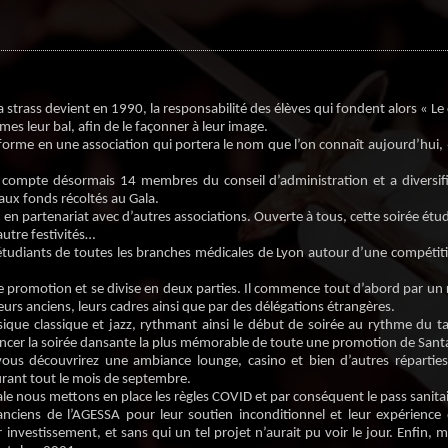
 la strass devient en 1990, la responsabilité des élèves qui fondent alors « Le
es leur bal, afin de le façonner à leur image.
forme en une association qui portera le nom que l’on connaît aujourd’hui, «
n compte désormais 14 membres du conseil d’administration et a diversif
aux fonds récoltés au Gala.
en partenariat avec d’autres associations. Ouverte à tous, cette soirée étud
utre festivités…
tudiants de toutes les branches médicales de Lyon autour d’une compétitio
le promotion et se divise en deux parties. Il commence tout d’abord par un
leurs anciens, leurs cadres ainsi que par des délégations étrangères.
que classique et jazz, rythmant ainsi le début de soirée au rythme du tal
 lancer la soirée dansante la plus mémorable de toute une promotion de Sant
ous découvrirez une ambiance lounge, casino et bien d’autres réparties
rant tout le mois de septembre.
ale nous mettons en place les règles COVID et par conséquent le pass sanita
 anciens de l’AGESSA pour leur soutien inconditionnel et leur expérience
investissement, et sans qui un tel projet n’aurait pu voir le jour. Enfin, m