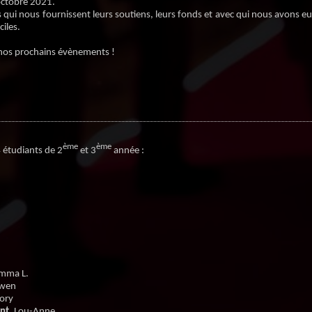
octobre 2021.
 qui nous fournissent leurs soutiens, leurs fonds et avec qui nous avons eu un
ciles.
 nos prochains évènements !
ème
ème
 étudiants de 2
et 3
année :
Emma L.
Ewen
gory
nt
, Lou-Anne