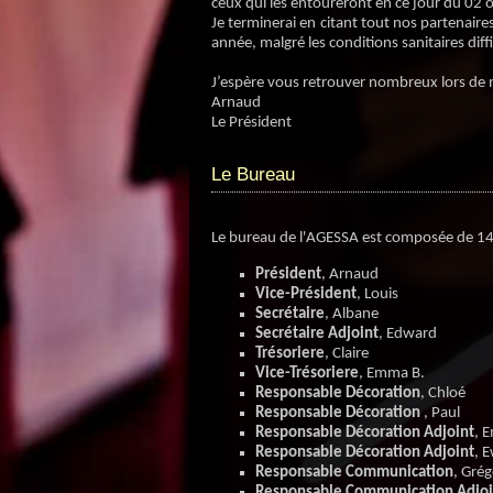
ceux qui les entoureront en ce jour du 02 
Je terminerai en citant tout nos partenaires
année, malgré les conditions sanitaires diffi
J’espère vous retrouver nombreux lors de
Arnaud
Le Président
Le Bureau
Le bureau de l'AGESSA est composée de 14
Président
, Arnaud
Vice-Président
, Louis
Secrétaire
, Albane
Secrétaire Adjoint
, Edward
Trésoriere
, Claire
Vice-Trésoriere
, Emma B.
Responsable Décoration
, Chloé
Responsable Décoration
, Paul
Responsable Décoration Adjoint
, 
Responsable Décoration Adjoint
, 
Responsable Communication
, Gré
Responsable Communication Adjoi