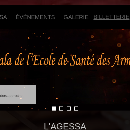
BILLETTERIE
SSA
ÉVÈNEMENTS
GALERIE
mées approche,
1
2
3
4
L'AGESSA