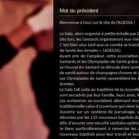
Mot du président
Bienvenue à tous sur le site de l’AGESSA !
Le Gala, alors organisé à petite échelle par
Dès lors, les Santards organiseront eux-mêm
C’est bien plus tard que ce comité se trans
de Santé des Armées » (AGESSA).
Ayant pris de l’ampleur, cette associatio
Santards et les Olympiades de Santé grâce 
Le Nouvel An Santard se déroule dans Lyon 
de santé autour de champagne shower et a
Les Olympiades de Santé rassemblent les é
Armées.
Le Gala fait suite au baptême de la nouvel
sont encadrés par leur famille, leurs amis, 
Les orchestres se succèdent alternant musi
traditionnelle valse d’ouverture qui vient
Ouverte sur un système de parrainage, v
décorées par les 135 nouveaux baptisés du
Afin d’assurer une sécurité sanitaire optim
Je tiens particulièrement à remercier les
nouveaux baptisés pour leur travail et leur 